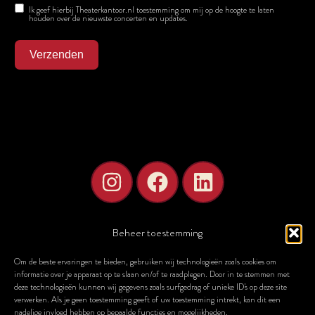
Ik geef hierbij Theaterkantoor.nl toestemming om mij op de hoogte te laten
houden over de nieuwste concerten en updates.
Verzenden
Beheer toestemming
Om de beste ervaringen te bieden, gebruiken wij technologieën zoals cookies om
informatie over je apparaat op te slaan en/of te raadplegen. Door in te stemmen met
STELLAE Concerts van Theaterkantoor – alle rechten voorbehouden.
deze technologieën kunnen wij gegevens zoals surfgedrag of unieke ID's op deze site
verwerken. Als je geen toestemming geeft of uw toestemming intrekt, kan dit een
Klik hier voor onze algemene voorwaarden.
nadelige invloed hebben op bepaalde functies en mogelijkheden.
HOME
OVER ONZE STELLAE CONCERTEN
AGENDA