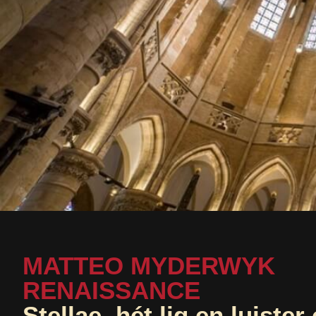
MATTEO MYDERWYK
RENAISSANCE
Stellae, hét lig en luiste