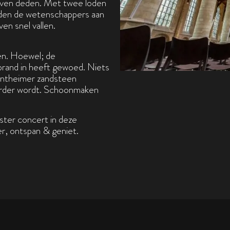
even deden. Met twee loden
onden de wetenschappers aan
en snel vallen.
ven. Hoewel; de
brand in heeft gewoed. Niets
entheimer zandsteen
kerder wordt. Schoonmaken
ister concert in deze
ster, ontspan & geniet.