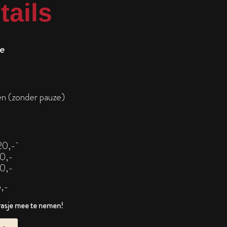
tails
ce
n (zonder pauze)
20,-
0,-
0,-
,-
trasje mee te nemen!