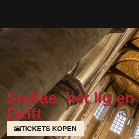
Stellae, hét lig e
Delft
TICKETS KOPEN