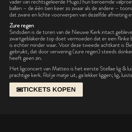
vader van rechtsgeleerde Hugo) hun beroemde valpro
ballen – de één tien keer zo zwaar als de andere – to
dat zware en lichte voorwerpen van dezelfde afmeting ev
Zure regen
Sindsdien is de toren van de Nieuwe Kerk intact geble
zwartgeblakerde top doet vermoeden dat er een flinke 
is echter minder waar. Voor deze tweede achtkant is B
gebruikt, dat door verwering (zure regen) steeds don
heeft geen zin.
Het ligconcert van Matteo is het eerste Stellae lig & lu
prachtige kerk. Rol je matje uit, ga lekker liggen; lig, lui
TICKETS KOPEN