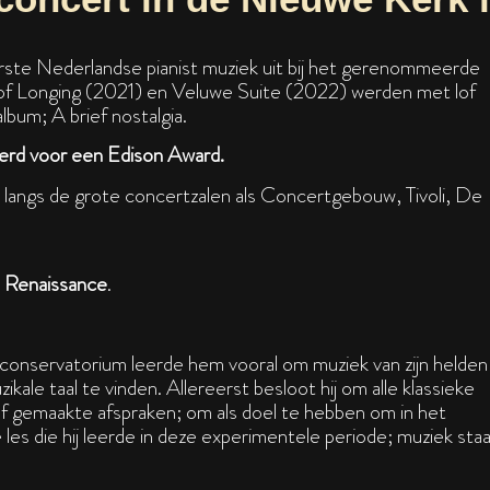
erste Nederlandse pianist muziek uit bij het gerenommeerde
 of Longing (2021) en Veluwe Suite (2022) werden met lof
bum; A brief nostalgia.
rd voor een Edison Award.
l langs de grote concertzalen als Concertgebouw, Tivoli, De
m
Renaissance
.
et conservatorium leerde hem vooral om muziek van zijn helden
kale taal te vinden. Allereerst besloot hij om alle klassieke
af gemaakte afspraken; om als doel te hebben om in het
les die hij leerde in deze experimentele periode; muziek sta