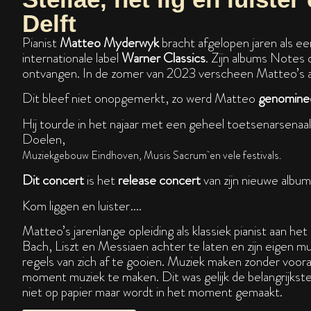
Delft
Pianist
Matteo Myderwyk
bracht afgelopen jaren als e
internationale label
Warner Classics
. Zijn albums Notes
ontvangen. In de zomer van 2023 verscheen Matteo’s al
Dit bleef niet onopgemerkt, zo werd Matteo
genominee
Hij tourde in het najaar met een geheel toetsenarsenaa
Doelen,
Muziekgebouw Eindhoven, Musis Sacrum en vele festivals.
Dit concert
is het
release concert
van zijn nieuwe albu
Kom liggen en luister….
Matteo’s jarenlange opleiding als klassiek pianist aan h
Bach, Liszt en Messiaen achter te laten en zijn eigen muzi
regels van zich af te gooien. Muziek maken zonder voor
moment muziek te maken. Dit was gelijk de belangrijkste 
niet op papier maar wordt in het moment gemaakt.