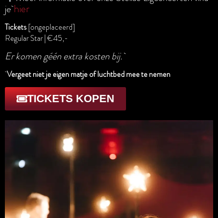
hier
je
Tickets
[ongeplaceerd]
Regular Star | €45,-
Er komen géén extra kosten bij.
Vergeet niet je eigen matje of luchtbed mee te nemen
TICKETS KOPEN