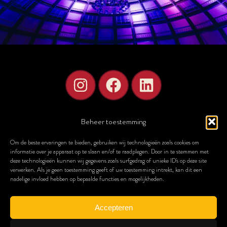
Beheer toestemming
Om de beste ervaringen te bieden, gebruiken wij technologieën zoals cookies om
informatie over je apparaat op te slaan en/of te raadplegen. Door in te stemmen met
STELLAE Concerts van Theaterkantoor – alle rechten voorbehouden.
deze technologieën kunnen wij gegevens zoals surfgedrag of unieke ID's op deze site
Klik hier voor onze algemene voorwaarden.
verwerken. Als je geen toestemming geeft of uw toestemming intrekt, kan dit een
nadelige invloed hebben op bepaalde functies en mogelijkheden.
HOME
OVER ONZE STELLAE CONCERTEN
AGENDA
5 LEUKE DATE IDEEËN
FILMMUZIEK CONCERT
LIGGEN IN DE GEVANGENIS
SITEMAP
Theaterkantoor organiseert sinds 2012 muziek-, theater- en concertproducties in Nederland en daarbuiten.
Accepteren
Sinds 2024 onder de naam STELLAE.
Theaterkantoor maakt
trots
onderdeel uit van BIG FIV5