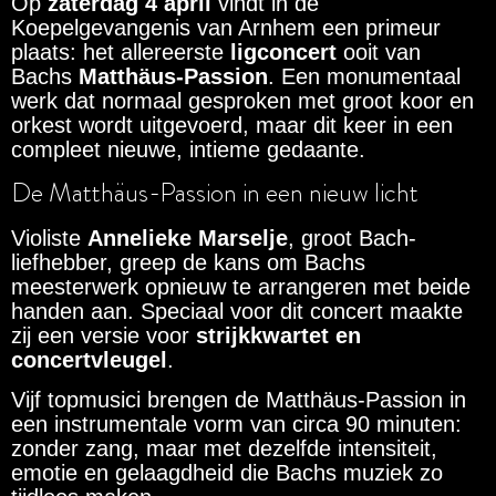
Op
zaterdag 4 april
vindt in de
Koepelgevangenis van Arnhem een primeur
plaats: het allereerste
ligconcert
ooit van
Bachs
Matthäus-Passion
. Een monumentaal
werk dat normaal gesproken met groot koor en
orkest wordt uitgevoerd, maar dit keer in een
compleet nieuwe, intieme gedaante.
De Matthäus-Passion in een nieuw licht
Violiste
Annelieke Marselje
, groot Bach-
liefhebber, greep de kans om Bachs
meesterwerk opnieuw te arrangeren met beide
handen aan. Speciaal voor dit concert maakte
zij een versie voor
strijkkwartet en
concertvleugel
.
Vijf topmusici brengen de Matthäus-Passion in
een instrumentale vorm van circa 90 minuten:
zonder zang, maar met dezelfde intensiteit,
emotie en gelaagdheid die Bachs muziek zo