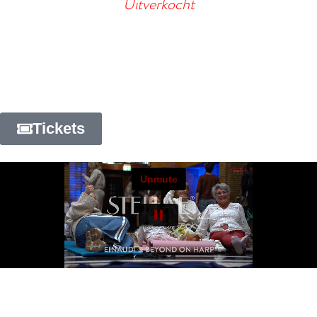
Early Star | €34,95
Uitverkocht
Regular Star | €39,95
Final Star | €44,95
Hier komen géén extra kosten meer bij.
Vergeet niet je eigen matje of luchtbed mee te nemen
Tickets
Bibliotheek op Neude
Een iconisch gebouw uit 1924, midden in het hart