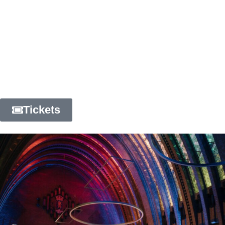
combinatie van geluid en licht maakt elke
voorstelling hier onvergetelijk.
Kortom, zoek je een uniek
Stellae
ligconcert Einaudi
experience
in Utrecht? Kom dan naar ons concert
in het Oude postkantoor van Utrecht waar Inge
Louisa op haar harp de mooiste filmmuziek tot
leven brengt
Tickets