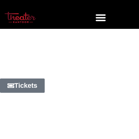
Stellae ligconcert Cinematic
Einaudi
Concert in het oude postkantoor van
Utrecht
Tickets
De harp is misschien wel het meest betoverende
instrument van het orkest.
Tijdens dit Stellae ligconcert brengt Inge Louisa een
filmische selectie van muziek, met composities van
onder andere Ludovico Einaudi en verwante
componisten. Klanken die je kent, maar nu intiem