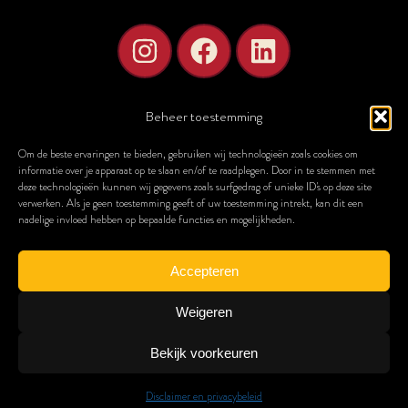
Beheer toestemming
Om de beste ervaringen te bieden, gebruiken wij technologieën zoals cookies om
informatie over je apparaat op te slaan en/of te raadplegen. Door in te stemmen met
STELLAE Concerts van Theaterkantoor – alle rechten voorbehouden.
deze technologieën kunnen wij gegevens zoals surfgedrag of unieke ID's op deze site
verwerken. Als je geen toestemming geeft of uw toestemming intrekt, kan dit een
Klik hier voor onze algemene voorwaarden.
nadelige invloed hebben op bepaalde functies en mogelijkheden.
HOME
OVER ONZE STELLAE CONCERTEN
AGENDA
5 LEUKE DATE IDEEËN
FILMMUZIEK CONCERT
LIGGEN IN DE GEVANGENIS
SITEMAP
Theaterkantoor organiseert sinds 2012 muziek-, theater- en concertproducties in Nederland en daarbuiten.
Accepteren
Sinds 2024 onder de naam STELLAE.
Theaterkantoor maakt
trots
onderdeel uit van BIG FIV5
Weigeren
Website door Miauw!
Bekijk voorkeuren
Disclaimer en privacybeleid