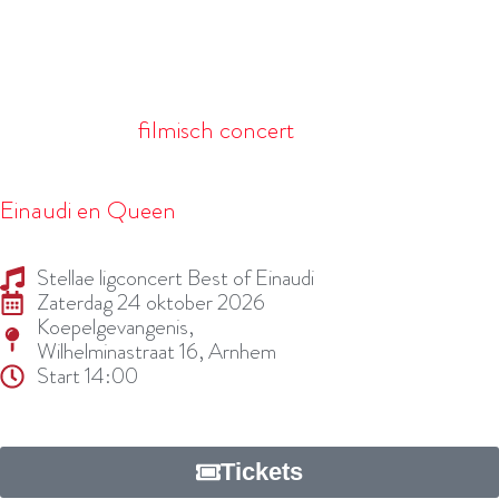
Een concert waarin echt even niets hoeft.
Hans Zimmer en meer
Later deze dag zijn er nog 2 concerten. Om
17.00uur een
filmisch concert
waarbij de piano
begeleid wordt door een cello en om 20.30uur als
de avond is gevallen de magische combinatie van
Einaudi en Queen
Stellae ligconcert Best of Einaudi
Zaterdag 24 oktober 2026
Koepelgevangenis,
Wilhelminastraat 16, Arnhem
Start 14:00
Koop hier je tickets
Tickets