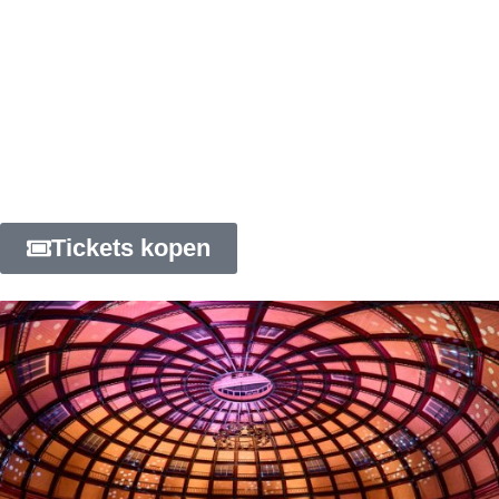
Early Star | €34,95
Regular Star | €39,95
Final Star | €44,95
Er komen géén extra kosten bij.
Vergeet niet je eigen matje of luchtbed mee te
nemen.
Tickets kopen