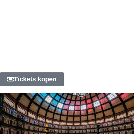
gezellige, festivalachtige sfeer, terwijl de historische
cellen een indrukwekkend decor vormen.
Als de avond valt, verandert de sfeer volledig. Het
gekleurde licht dat door het koepeldak schijnt,
maakt de ervaring magisch. Liggend op je matje kun
je de muziek op een unieke manier beleven.
Rol je matje uit, ga liggen, ontspan en geniet van de
muziek in deze bijzondere locatie.
Tickets kopen