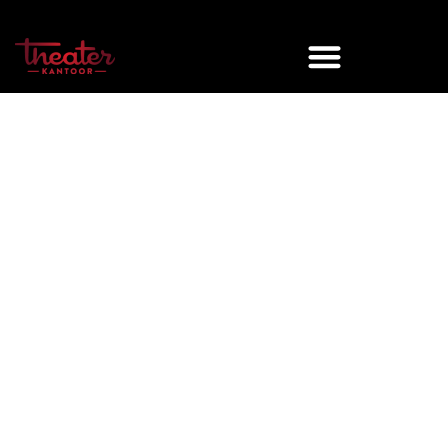
Stellae ligconcert Einaudi
Arnhem
Concert in de koepelgevangenis
Best of
Ludovico Einaudi door Bernd van
den Bos
Stap binnen in de indrukwekkende
Koepelgevangenis van Arnhem en laat de wereld
buiten even los.
Op zaterdag 24 oktober opent deze bijzondere,
monumentale locatie haar deuren voor een