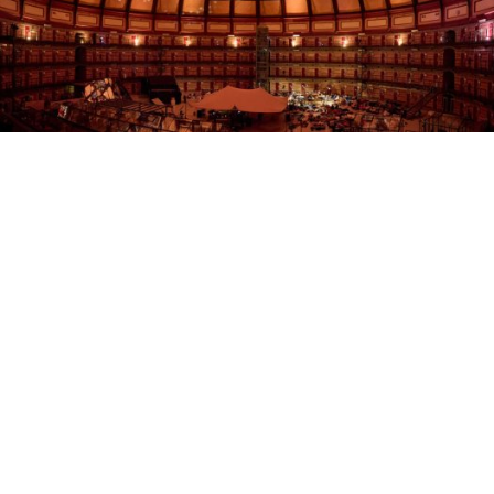
De Koepelgevangenis
De Koepelgevangenis van Arnhem, gebouwd in
1886 door architect J.F. Metzelaar, is een
rijksmonument vol geschiedenis. Het ontwerp volgt
het panopticum-principe van Jeremy Bentham,
waardoor bewakers vanuit het midden alle 400
cellen konden overzien.
Stellae ligconcert in de Koepelgevangenis? Zeker!
Op zaterdag 24 oktober opent de Koepelgevangenis
exclusief voor onze ligconcerten. Het is nog de enige
koepelgevangenis in Nederland die toegankelijk is
voor publiek. De vernieuwde inrichting creëert een